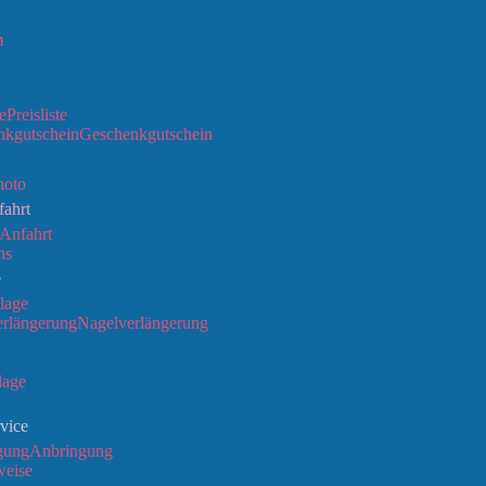
m
Preisliste
Geschenkgutschein
hoto
fahrt
Anfahrt
ns
e
lage
Nagelverlängerung
lage
vice
Anbringung
weise