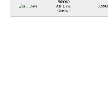
569969
All_Days
56996
Guests
4