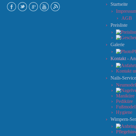
Startseite
Impressu
AGB
Preisliste
Galerie
P
Kontakt - An
Kontakt u
Nails-Servic
Neumodel
Maniküre
Pediküre
Fußmodel
Hygiene
Wimpern-Ser
Pflegehin