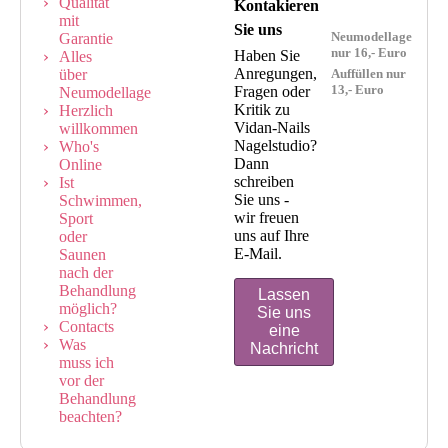
Qualität
Kontakieren
mit
Sie uns
Neumodellage
Garantie
nur 16,- Euro
Haben Sie
Alles
Anregungen,
über
Auffüllen nur
13,- Euro
Fragen oder
Neumodellage
Kritik zu
Herzlich
Vidan-Nails
willkommen
Nagelstudio?
Who's
Dann
Online
schreiben
Ist
Sie uns -
Schwimmen,
wir freuen
Sport
uns auf Ihre
oder
E-Mail.
Saunen
nach der
Behandlung
Lassen
möglich?
Sie uns
Contacts
eine
Was
Nachricht
muss ich
vor der
Behandlung
beachten?