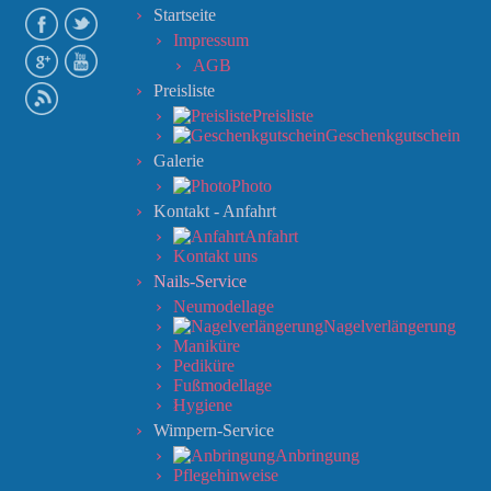
Startseite
Impressum
AGB
Preisliste
Preisliste
Geschenkgutschein
Galerie
Photo
Kontakt - Anfahrt
Anfahrt
Kontakt uns
Nails-Service
Neumodellage
Nagelverlängerung
Maniküre
Pediküre
Fußmodellage
Hygiene
Wimpern-Service
Anbringung
Pflegehinweise