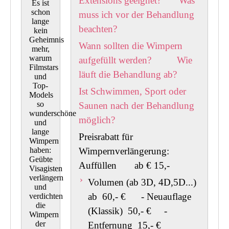
Extensions geeignet?
Was
Es ist
schon
muss ich vor der Behandlung
lange
beachten?
kein
Geheimnis
Wann sollten die Wimpern
mehr,
warum
aufgefüllt werden?
Wie
Filmstars
läuft die Behandlung ab?
und
Top-
Ist Schwimmen, Sport oder
Models
so
Saunen nach der Behandlung
wunderschöne
möglich?
und
lange
Preisrabatt für
Wimpern
haben:
Wimpernverlängerun
Geübte
Auffüllen ab € 15,-
Visagisten
verlängern
Volumen (ab 3D, 4D,5D...)
und
ab 60,- € - Neuauflage
verdichten
die
(Klassik) 50,- € -
Wimpern
der
Entfernung 15,- €