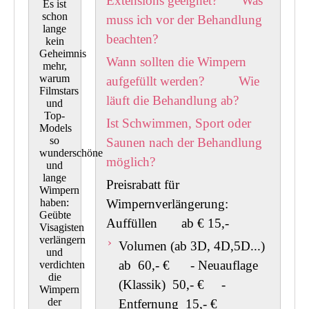
Extensions geeignet?
Was
Es ist
schon
muss ich vor der Behandlung
lange
beachten?
kein
Geheimnis
Wann sollten die Wimpern
mehr,
warum
aufgefüllt werden?
Wie
Filmstars
läuft die Behandlung ab?
und
Top-
Ist Schwimmen, Sport oder
Models
so
Saunen nach der Behandlung
wunderschöne
möglich?
und
lange
Preisrabatt für
Wimpern
haben:
Wimpernverlängerun
Geübte
Auffüllen ab € 15,-
Visagisten
verlängern
Volumen (ab 3D, 4D,5D...)
und
ab 60,- € - Neuauflage
verdichten
die
(Klassik) 50,- € -
Wimpern
der
Entfernung 15,- €