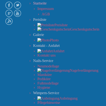
Startseite
Impressum
AGB
Preisliste
Preisliste
Geschenkgutschein
Galerie
Photo
Kontakt - Anfahrt
Anfahrt
Kontakt uns
Nails-Service
Neumodellage
Nagelverlängerung
Maniküre
Pediküre
Fußmodellage
Hygiene
Wimpern-Service
Anbringung
Pflegehinweise