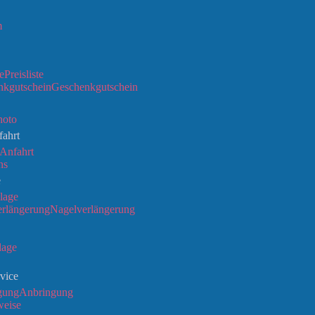
m
Preisliste
Geschenkgutschein
hoto
fahrt
Anfahrt
ns
e
lage
Nagelverlängerung
lage
vice
Anbringung
weise