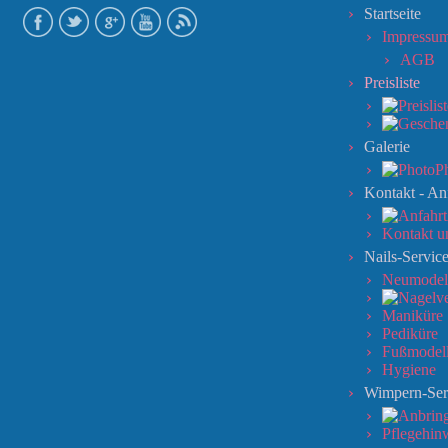
Startseite
Impressu
AGB
Preisliste
Galerie
P
Kontakt - An
Kontakt u
Nails-Servic
Neumodel
Maniküre
Pediküre
Fußmodel
Hygiene
Wimpern-Ser
Pflegehin