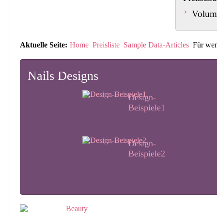
Volume
Aktuelle Seite:
Home
Preisliste
Sample Data-Articles
Für wen
Nails Designs
Design-
Beispiele1
Design-
Beispiele2
Design-
Beispiele3