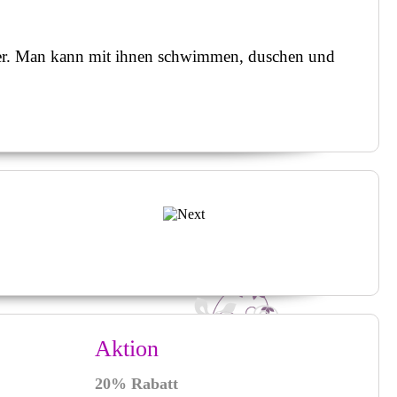
Studio zu günstigen
Preisen und hochwertige
Qualität.
rtler. Man kann mit ihnen schwimmen, duschen und
NEU!
THERMO-
GEL
Dieses Thermo Gel
wechselt bei
Temperaturänderung
seine Farbe
!
Verschiedene Farbe!
WIMPERNVERLÄNG
Aktion
Es ist schon lange kein
Geheimnis mehr, warum
Filmstars und Top-
20% Rabatt