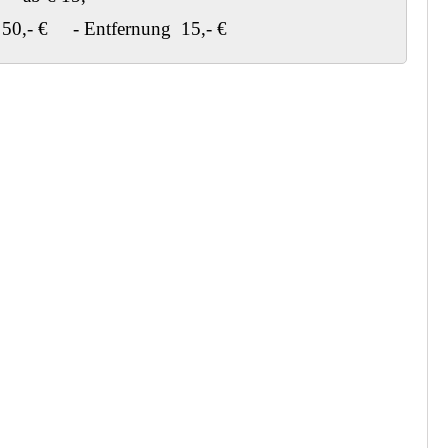
 50,- € - Entfernung 15,- €
FUSS-
MODELLAGE
Mit der richtigen
Fußpflege bleiben Ihre
Füße nicht nur sichtbar
schön, sondern auch fit
und Gesund....
Read more
SCHÖNES
DESIGN
Schönes Fingernagel
Design findet man bei
uns im Vidan-Nails