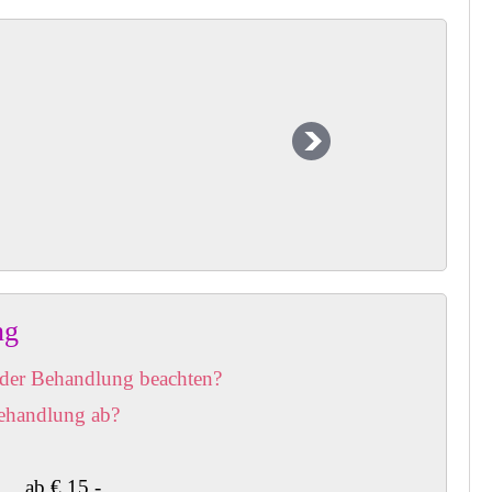
MANIKÜRE
Maniküre ist die
kosmetische Pflege und
Behandlung der Hände.
Die Behandlung
beinhaltet:
Nach Reinigung der
Hände.....
Read more
NAGELTIPS
ng
Nagelverlängerung -
Nagelmodellage
 der Behandlung beachten?
Für die Nagelmodellage
begeistern sich immer
Behandlung ab?
mehr Frauen, denn
gepflegte Hände und
gestylte Nägel...
ab € 15,-